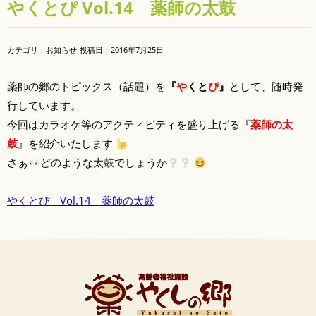
やくとぴ Vol.14 薬師の太鼓
カテゴリ：お知らせ
投稿日：
2016年7月25日
薬師の郷のトピックス（話題）を
『
や
くと
ぴ
』
として、随時発
行しています。
今回はカラオケ等のアクティビティを盛り上げる『
薬師の太
鼓
』を紹介いたします
さぁ
どのような太鼓でしょうか
やくとぴ Vol.14 薬師の太鼓